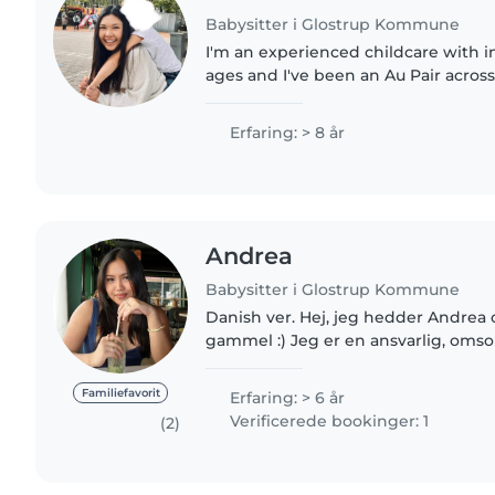
Babysitter i Glostrup Kommune
I'm an experienced childcare with i
ages and I've been an Au Pair acros
USA🇺🇸. My experience with children
(Short Term) • AuPair..
Erfaring: > 8 år
Andrea
Babysitter i Glostrup Kommune
Danish ver. Hej, jeg hedder Andrea og jeg er 21 år
gammel :) Jeg er en ansvarlig, omso
person, som godt kan lide at arbejd
meget med at passe..
Familiefavorit
Erfaring: > 6 år
Verificerede bookinger: 1
(2)