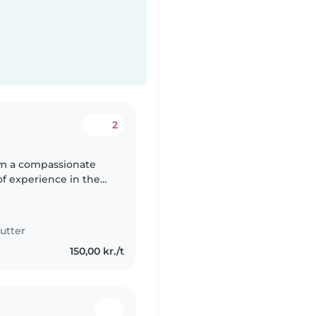
2
 am a compassionate
of experience in the
s Sans Frontières
utter
150,00 kr./t