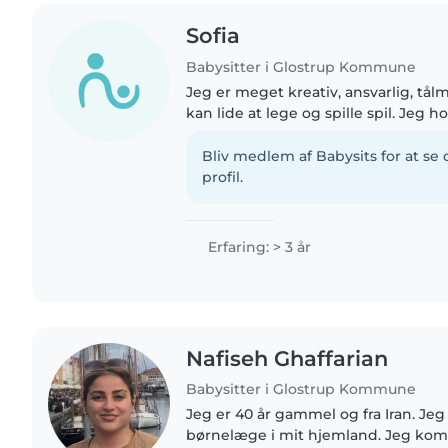
Sofia
Babysitter i Glostrup Kommune
Jeg er meget kreativ, ansvarlig, tå
kan lide at lege og spille spil. Jeg h
male jeg har 3 søskende så jeg ville 
tålmodighed..
Bliv medlem af Babysits for at s
profil.
Erfaring: > 3 år
Nafiseh Ghaffarian
Babysitter i Glostrup Kommune
Jeg er 40 år gammel og fra Iran. Je
børnelæge i mit hjemland. Jeg kom 