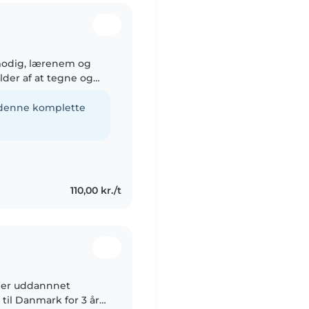
lmodig, lærenem og
older af at tegne og
sige jeg var god til
e denne komplette
110,00 kr./t
g er uddannnet
til Danmark for 3 år