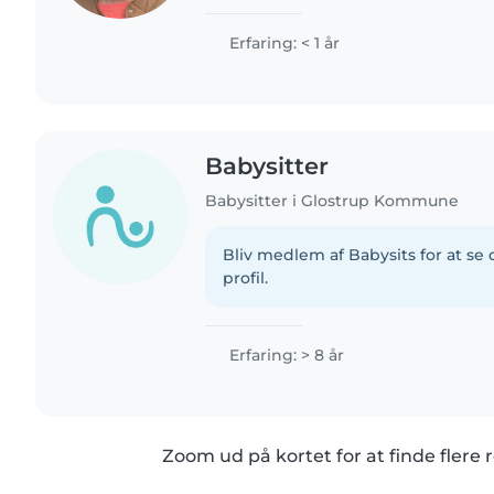
siden og er i færd med at færdiggø
danskkunstskaber for at blive børne
Erfaring: < 1 år
Babysitter
Babysitter i Glostrup Kommune
Bliv medlem af Babysits for at s
profil.
Erfaring: > 8 år
Zoom ud på kortet for at finde flere r