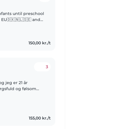
nfants until preschool
s EU🇩🇰🇳🇱🇸🇪 and
: • Teacher assistant
150,00 kr./t
3
rgsfuld og følsom
e med børn. Jeg hjalp
155,00 kr./t