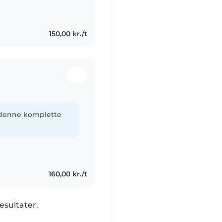
re mine
læge..
150,00 kr./t
e denne komplette
160,00 kr./t
esultater.