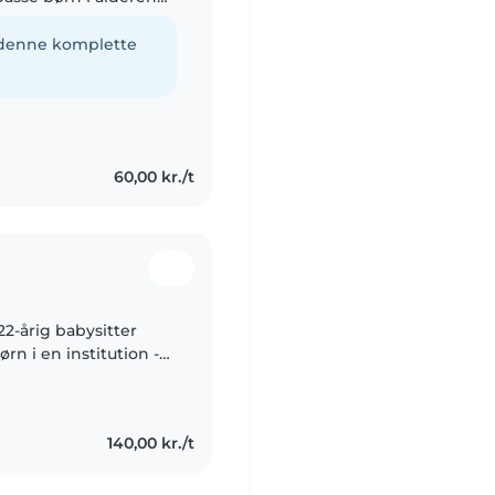
rve lægning, håndværk
e denne komplette
60,00 kr./t
22-årig babysitter
rn i en institution -
nde. Jeg særligt
140,00 kr./t