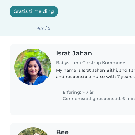
Gratis tilmelding
4,7 / 5
Israt Jahan
Babysitter i Glostrup Kommune
My name is Israt Jahan Bithi, and I
and responsible nurse with 7 years 
pediatric department with Médecin
(MSF). I am currently..
Erfaring: > 7 år
Gennemsnitlig responstid: 6 min
Bee