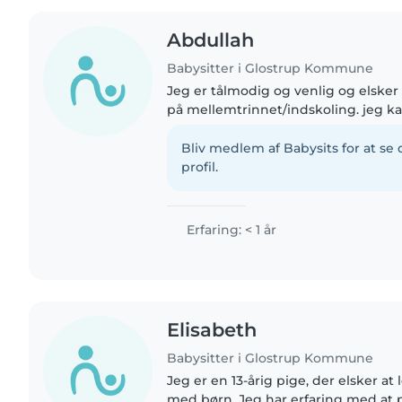
Abdullah
Babysitter i Glostrup Kommune
Jeg er tålmodig og venlig og elske
på mellemtrinnet/indskoling. jeg ka
med, og er desuden glad for kæledy
Bliv medlem af Babysits for at s
profil.
Erfaring: < 1 år
Elisabeth
Babysitter i Glostrup Kommune
Jeg er en 13-årig pige, der elsker at
med børn. Jeg har erfaring med at 