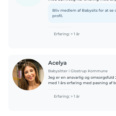
4-6 år, og jeg er særligt god til fa
og spil...
Bliv medlem af Babysits for at s
profil.
Erfaring: > 1 år
Acelya
Babysitter i Glostrup Kommune
Jeg er en ansvarlig og omsorgsfuld 
med 1 års erfaring med pasning af bø
og er selv vokset op med fire søske
erfaren med børn..
Erfaring: > 1 år