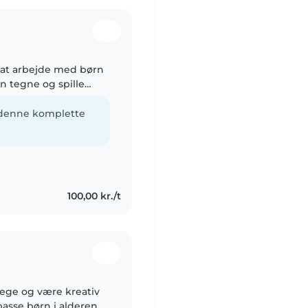
r at arbejde med børn
n tegne og spille
r.
e denne komplette
100,00 kr./t
 lege og være kreativ
passe børn i alderen