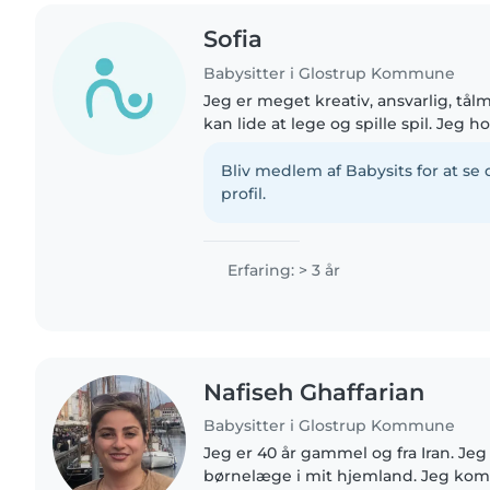
Sofia
Babysitter i Glostrup Kommune
Jeg er meget kreativ, ansvarlig, tå
kan lide at lege og spille spil. Jeg h
male jeg har 3 søskende så jeg ville 
tålmodighed..
Bliv medlem af Babysits for at s
profil.
Erfaring: > 3 år
Nafiseh Ghaffarian
Babysitter i Glostrup Kommune
Jeg er 40 år gammel og fra Iran. Je
børnelæge i mit hjemland. Jeg kom 