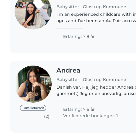
Babysitter i Glostrup Kommune
I'm an experienced childcare with i
ages and I've been an Au Pair acros
USA🇺🇸. My experience with children
(Short Term) • AuPair..
Erfaring: > 8 år
Andrea
Babysitter i Glostrup Kommune
Danish ver. Hej, jeg hedder Andrea og jeg er 21 år
gammel :) Jeg er en ansvarlig, omso
person, som godt kan lide at arbejd
meget med at passe..
Familiefavorit
Erfaring: > 6 år
Verificerede bookinger: 1
(2)