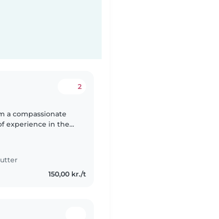
2
 am a compassionate
of experience in the
s Sans Frontières
utter
150,00 kr./t