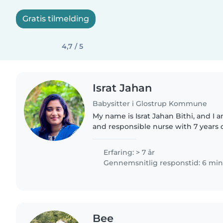
Gratis tilmelding
4,7 / 5
Israt Jahan
Babysitter i Glostrup Kommune
My name is Israt Jahan Bithi, and I
and responsible nurse with 7 years 
pediatric department with Médecin
(MSF). I am currently..
Erfaring: > 7 år
Gennemsnitlig responstid: 6 min
Bee