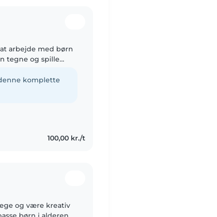
r at arbejde med børn
n tegne og spille
r.
e denne komplette
100,00 kr./t
 lege og være kreativ
passe børn i alderen