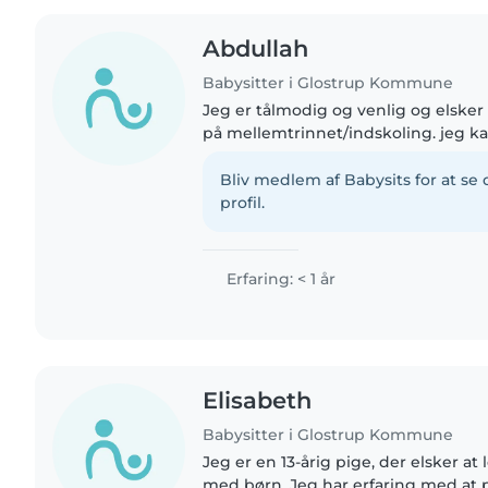
Abdullah
Babysitter i Glostrup Kommune
Jeg er tålmodig og venlig og elske
på mellemtrinnet/indskoling. jeg ka
med, og er desuden glad for kæledy
Bliv medlem af Babysits for at s
profil.
Erfaring: < 1 år
Elisabeth
Babysitter i Glostrup Kommune
Jeg er en 13-årig pige, der elsker at
med børn. Jeg har erfaring med at 