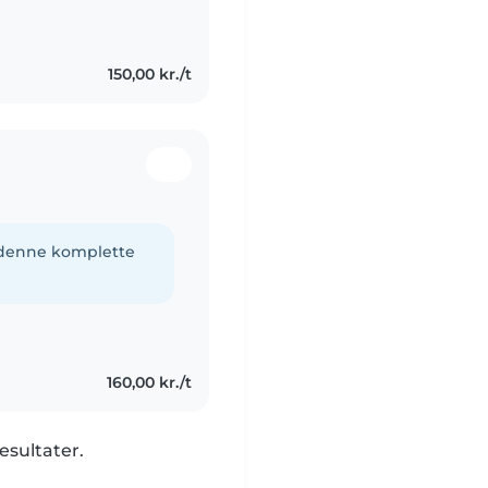
re mine
læge..
150,00 kr./t
e denne komplette
160,00 kr./t
esultater.