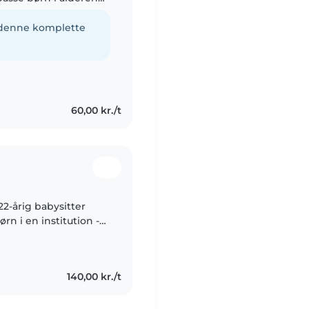
rve lægning, håndværk
e denne komplette
60,00 kr./t
22-årig babysitter
rn i en institution -
nde. Jeg særligt
140,00 kr./t