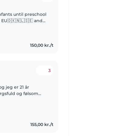
nfants until preschool
s EU🇩🇰🇳🇱🇸🇪 and
: • Teacher assistant
150,00 kr./t
3
rgsfuld og følsom
e med børn. Jeg hjalp
155,00 kr./t