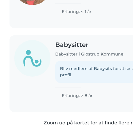
siden og er i færd med at færdiggø
danskkunstskaber for at blive børne
Erfaring: < 1 år
Babysitter
Babysitter i Glostrup Kommune
Bliv medlem af Babysits for at s
profil.
Erfaring: > 8 år
Zoom ud på kortet for at finde flere r