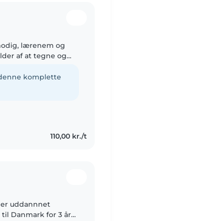
lmodig, lærenem og
older af at tegne og
sige jeg var god til
e denne komplette
110,00 kr./t
g er uddannnet
til Danmark for 3 år