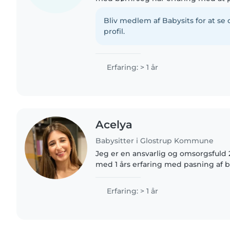
4-6 år, og jeg er særligt god til fa
og spil...
Bliv medlem af Babysits for at s
profil.
Erfaring: > 1 år
Acelya
Babysitter i Glostrup Kommune
Jeg er en ansvarlig og omsorgsfuld 
med 1 års erfaring med pasning af bø
og er selv vokset op med fire søske
erfaren med børn..
Erfaring: > 1 år