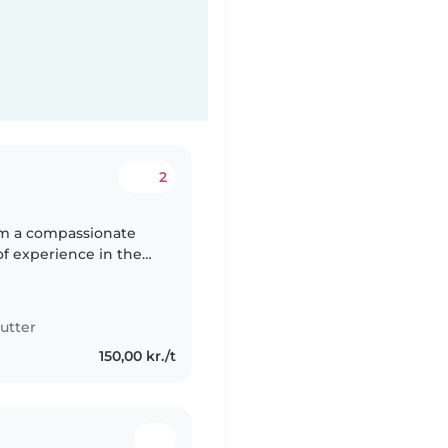
2
 am a compassionate
of experience in the
s Sans Frontières
utter
150,00 kr./t