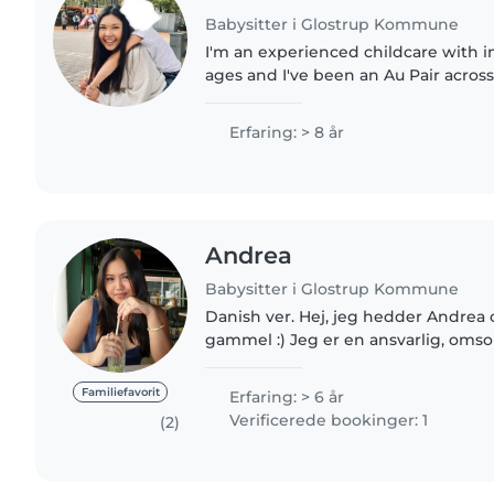
Babysitter i Glostrup Kommune
I'm an experienced childcare with i
ages and I've been an Au Pair acros
USA🇺🇸. My experience with children
(Short Term) • AuPair..
Erfaring: > 8 år
Andrea
Babysitter i Glostrup Kommune
Danish ver. Hej, jeg hedder Andrea og jeg er 21 år
gammel :) Jeg er en ansvarlig, omso
person, som godt kan lide at arbejd
meget med at passe..
Familiefavorit
Erfaring: > 6 år
Verificerede bookinger: 1
(2)