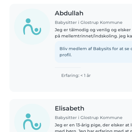
Abdullah
Babysitter i Glostrup Kommune
Jeg er tålmodig og venlig og elske
på mellemtrinnet/indskoling. jeg ka
med, og er desuden glad for kæledy
Bliv medlem af Babysits for at s
profil.
Erfaring: < 1 år
Elisabeth
Babysitter i Glostrup Kommune
Jeg er en 13-årig pige, der elsker at
med børn. Jeg har erfaring med at 