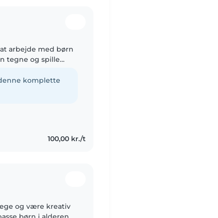
r at arbejde med børn
n tegne og spille
r.
e denne komplette
100,00 kr./t
 lege og være kreativ
passe børn i alderen