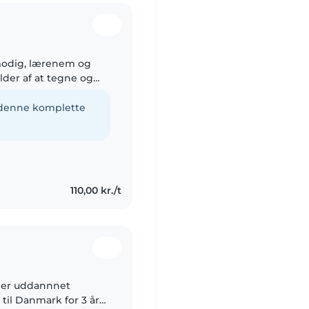
lmodig, lærenem og
older af at tegne og
sige jeg var god til
e denne komplette
110,00 kr./t
g er uddannnet
til Danmark for 3 år