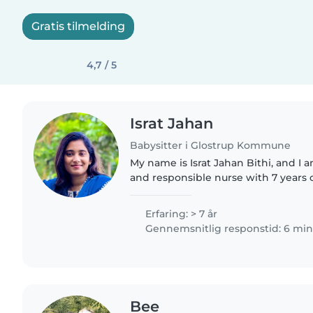
Gratis tilmelding
4,7 / 5
Israt Jahan
Babysitter i Glostrup Kommune
My name is Israt Jahan Bithi, and I
and responsible nurse with 7 years 
pediatric department with Médecin
(MSF). I am currently..
Erfaring: > 7 år
Gennemsnitlig responstid: 6 min
Bee