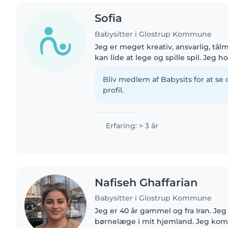
Sofia
Babysitter i Glostrup Kommune
Jeg er meget kreativ, ansvarlig, tå
kan lide at lege og spille spil. Jeg h
male jeg har 3 søskende så jeg ville 
tålmodighed..
Bliv medlem af Babysits for at s
profil.
Erfaring: > 3 år
Nafiseh Ghaffarian
Babysitter i Glostrup Kommune
Jeg er 40 år gammel og fra Iran. Je
børnelæge i mit hjemland. Jeg kom 