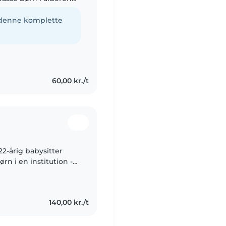
rve lægning, håndværk
e denne komplette
60,00 kr./t
22-årig babysitter
rn i en institution -
nde. Jeg særligt
140,00 kr./t