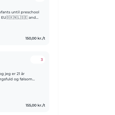
nfants until preschool
s EU🇩🇰🇳🇱🇸🇪 and
: • Teacher assistant
150,00 kr./t
3
rgsfuld og følsom
e med børn. Jeg hjalp
155,00 kr./t