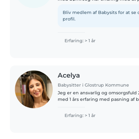
4-6 år, og jeg er særligt god til fa
og spil...
Bliv medlem af Babysits for at s
profil.
Erfaring: > 1 år
Acelya
Babysitter i Glostrup Kommune
Jeg er en ansvarlig og omsorgsfuld 
med 1 års erfaring med pasning af bø
og er selv vokset op med fire søske
erfaren med børn..
Erfaring: > 1 år