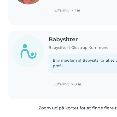
siden og er i færd med at færdiggø
danskkunstskaber for at blive børne
Erfaring: < 1 år
Babysitter
Babysitter i Glostrup Kommune
Bliv medlem af Babysits for at s
profil.
Erfaring: > 8 år
Zoom ud på kortet for at finde flere r