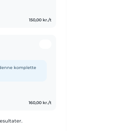
re mine
læge..
150,00 kr./t
e denne komplette
160,00 kr./t
esultater.