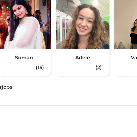
Suman
Adèle
Va
(15)
(2)
rjobs