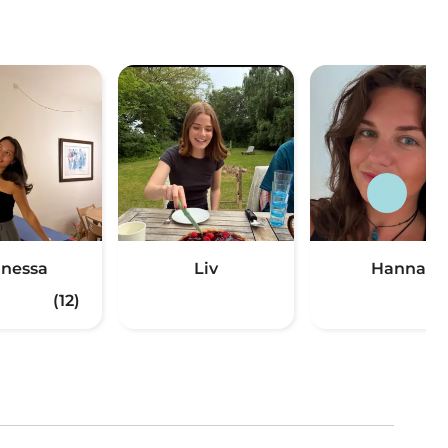
nessa
Liv
Hanna
(12)
(1