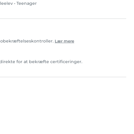
leelev
•
Teenager
otobekræftelseskontroller.
Lær mere
direkte for at bekræfte certificeringer.