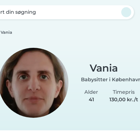
rt din søgning
Vania
Vania
Babysitter i Københav
Alder
Timepris
41
130,00 kr./t