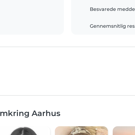
Besvarede meddel
Gennemsnitlig res
omkring Aarhus