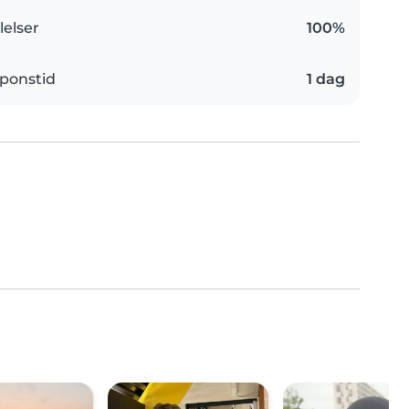
elser
100%
ponstid
1 dag