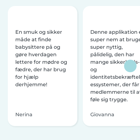
En smuk og sikker
Denne applikation 
måde at finde
super nem at brug
babysittere på og
super nyttig,
gøre hverdagen
pålidelig, den har
lettere for mødre og
mange sikkerheds-
fædre, der har brug
og
for hjælp
identitetsbekræftel
derhjemme!
essystemer, der får
medlemmerne til a
føle sig trygge.
Nerina
Giovanna