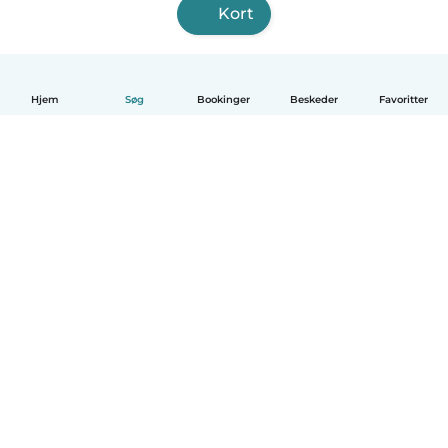
Kort
Hjem
Søg
Bookinger
Beskeder
Favoritter
Dansk
Hvordan det virker
Hjælp
Vilkår og privatliv
Priser
Oplysninger om virksomhed
Babysits for Work
Standarder for fællesskabet