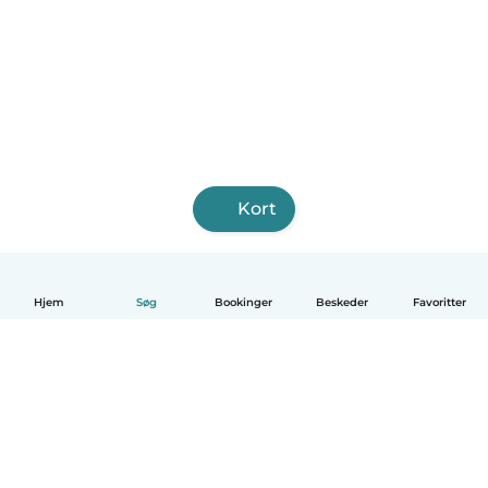
Kort
Hjem
Søg
Bookinger
Beskeder
Favoritter
Dansk
Hvordan det virker
Hjælp
Vilkår og privatliv