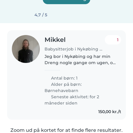
4,7 / 5
Mikkel
1
Babysitterjob i Nykøbing Mors
Jeg bor i Nykøbing og har min
Dreng nogle gange om ugen, og
ellers bor han ved hans mor. Jeg
tror det vil være mere attraktivt
Antal børn: 1
for ham at komme, hvis han
Alder på børn:
nogle gange havde en anden..
Børnehavebarn
Seneste aktivitet: for 2
måneder siden
150,00 kr./t
Zoom ud på kortet for at finde flere resultater.