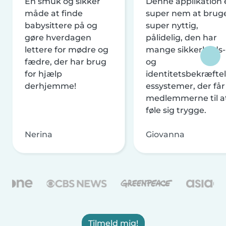
En smuk og sikker
Denne applikation 
måde at finde
super nem at brug
babysittere på og
super nyttig,
gøre hverdagen
pålidelig, den har
lettere for mødre og
mange sikkerheds-
fædre, der har brug
og
for hjælp
identitetsbekræftel
derhjemme!
essystemer, der får
medlemmerne til a
føle sig trygge.
Nerina
Giovanna
Tilmeld mig!