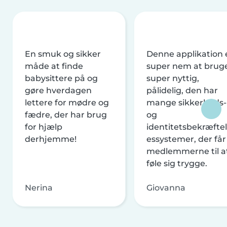
En smuk og sikker
Denne applikation 
måde at finde
super nem at brug
babysittere på og
super nyttig,
gøre hverdagen
pålidelig, den har
lettere for mødre og
mange sikkerheds-
fædre, der har brug
og
for hjælp
identitetsbekræftel
derhjemme!
essystemer, der får
medlemmerne til a
føle sig trygge.
Nerina
Giovanna