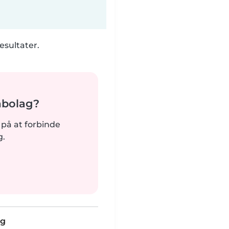
esultater.
nabolag?
dt på at forbinde
g.
rg