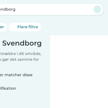
endborg
ner
Flere filtre
i Svendborg
orældre i dit område,
du gør det samme for
der matcher disse
fikation