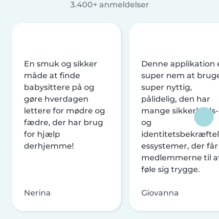
3.400+ anmeldelser
En smuk og sikker
Denne applikation 
måde at finde
super nem at brug
babysittere på og
super nyttig,
gøre hverdagen
pålidelig, den har
lettere for mødre og
mange sikkerheds-
fædre, der har brug
og
for hjælp
identitetsbekræftel
derhjemme!
essystemer, der får
medlemmerne til a
føle sig trygge.
Nerina
Giovanna