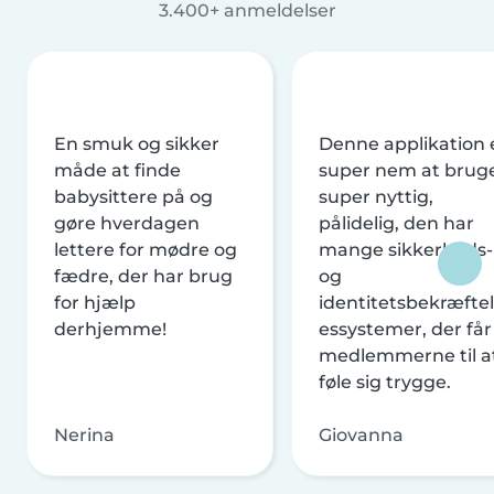
3.400+ anmeldelser
En smuk og sikker
Denne applikation 
måde at finde
super nem at brug
babysittere på og
super nyttig,
gøre hverdagen
pålidelig, den har
lettere for mødre og
mange sikkerheds-
fædre, der har brug
og
for hjælp
identitetsbekræftel
derhjemme!
essystemer, der får
medlemmerne til a
føle sig trygge.
Nerina
Giovanna