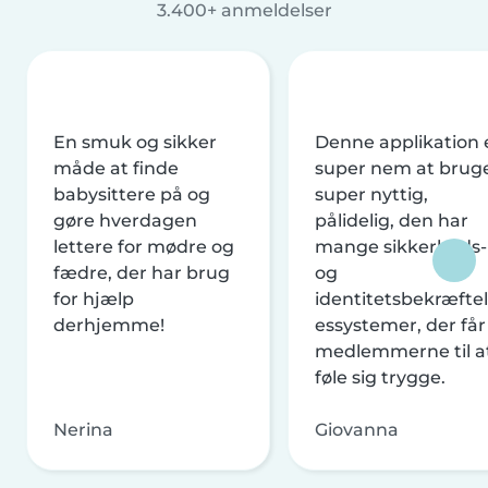
3.400+ anmeldelser
En smuk og sikker
Denne applikation 
måde at finde
super nem at brug
babysittere på og
super nyttig,
gøre hverdagen
pålidelig, den har
lettere for mødre og
mange sikkerheds-
fædre, der har brug
og
for hjælp
identitetsbekræftel
derhjemme!
essystemer, der får
medlemmerne til a
føle sig trygge.
Nerina
Giovanna