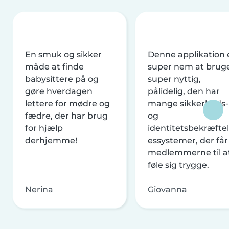
En smuk og sikker
Denne applikation 
måde at finde
super nem at brug
babysittere på og
super nyttig,
gøre hverdagen
pålidelig, den har
lettere for mødre og
mange sikkerheds-
fædre, der har brug
og
for hjælp
identitetsbekræftel
derhjemme!
essystemer, der får
medlemmerne til a
føle sig trygge.
Nerina
Giovanna