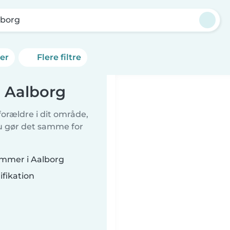
lborg
ner
Flere filtre
i Aalborg
orældre i dit område,
du gør det samme for
emmer i Aalborg
fikation