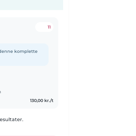
11
e denne komplette
n
130,00 kr./t
esultater.