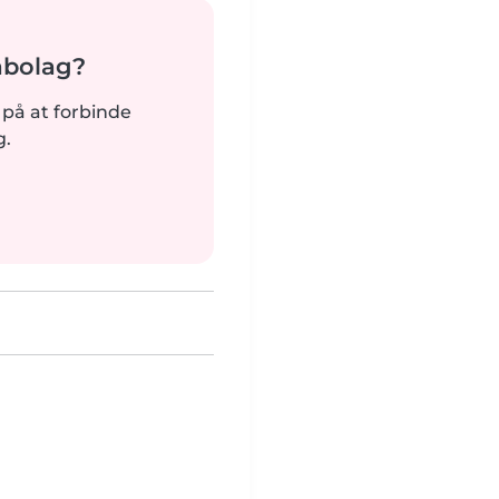
nabolag?
dt på at forbinde
g.