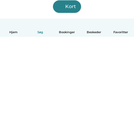
Kort
Hjem
Søg
Bookinger
Beskeder
Favoritter
Dansk
Hvordan det virker
Hjælp
Vilkår og privatliv
Priser
Oplysninger om virksomhed
Babysits for Work
Standarder for fællesskabet