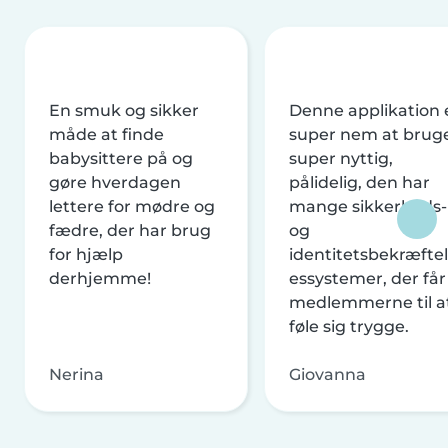
En smuk og sikker
Denne applikation 
måde at finde
super nem at brug
babysittere på og
super nyttig,
gøre hverdagen
pålidelig, den har
lettere for mødre og
mange sikkerheds-
fædre, der har brug
og
for hjælp
identitetsbekræftel
derhjemme!
essystemer, der får
medlemmerne til a
føle sig trygge.
Nerina
Giovanna