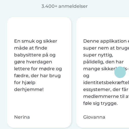
3.400+ anmeldelser
En smuk og sikker
Denne applikation 
måde at finde
super nem at brug
babysittere på og
super nyttig,
gøre hverdagen
pålidelig, den har
lettere for mødre og
mange sikkerheds-
fædre, der har brug
og
for hjælp
identitetsbekræftel
derhjemme!
essystemer, der får
medlemmerne til a
føle sig trygge.
Nerina
Giovanna