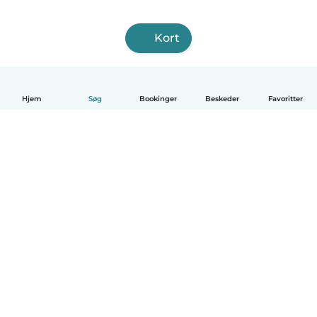
Kort
Hjem
Søg
Bookinger
Beskeder
Favoritter
Dansk
Hvordan det virker
Hjælp
Vilkår og privatliv
Priser
Oplysninger om virksomhed
Babysits for Work
Standarder for fællesskabet