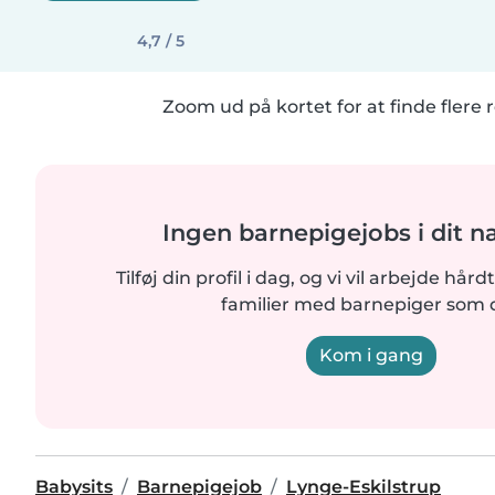
4,7 / 5
Zoom ud på kortet for at finde flere r
Ingen barnepigejobs i dit n
Tilføj din profil i dag, og vi vil arbejde hår
familier med barnepiger som d
Kom i gang
Babysits
Barnepigejob
Lynge-Eskilstrup