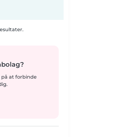
esultater.
abolag?
dt på at forbinde
ig.