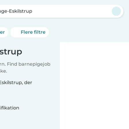
nge-Eskilstrup
ner
Flere filtre
strup
børn. Find barnepigejob
ke.
skilstrup, der
fikation