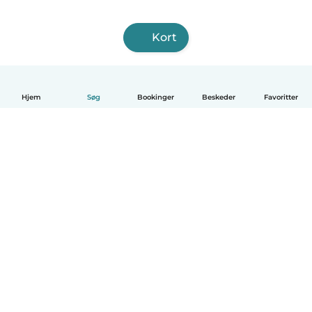
Kort
Hjem
Søg
Bookinger
Beskeder
Favoritter
Dansk
Hvordan det virker
Hjælp
Vilkår og privatliv
Priser
Oplysninger om virksomhed
Babysits for Work
Standarder for fællesskabet