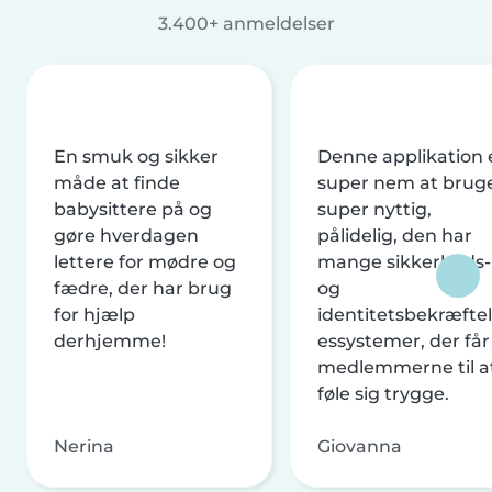
3.400+ anmeldelser
En smuk og sikker
Denne applikation 
måde at finde
super nem at brug
babysittere på og
super nyttig,
gøre hverdagen
pålidelig, den har
lettere for mødre og
mange sikkerheds-
fædre, der har brug
og
for hjælp
identitetsbekræftel
derhjemme!
essystemer, der får
medlemmerne til a
føle sig trygge.
Nerina
Giovanna