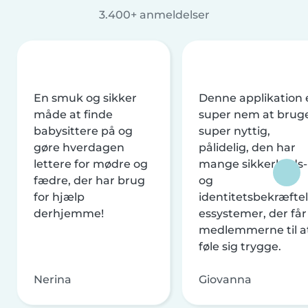
3.400+ anmeldelser
En smuk og sikker
Denne applikation 
måde at finde
super nem at brug
babysittere på og
super nyttig,
gøre hverdagen
pålidelig, den har
lettere for mødre og
mange sikkerheds-
fædre, der har brug
og
for hjælp
identitetsbekræftel
derhjemme!
essystemer, der får
medlemmerne til a
føle sig trygge.
Nerina
Giovanna