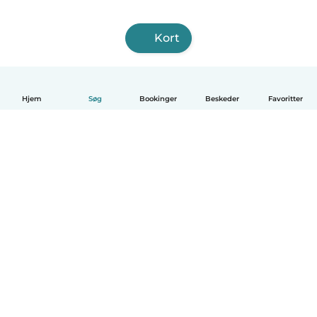
Kort
Hjem
Søg
Bookinger
Beskeder
Favoritter
Dansk
Hvordan det virker
Hjælp
Vilkår og privatliv
Priser
Oplysninger om virksomhed
Babysits for Work
Standarder for fællesskabet