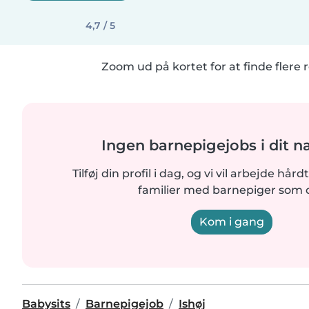
4,7 / 5
Zoom ud på kortet for at finde flere r
Ingen barnepigejobs i dit n
Tilføj din profil i dag, og vi vil arbejde hår
familier med barnepiger som d
Kom i gang
Babysits
Barnepigejob
Ishøj