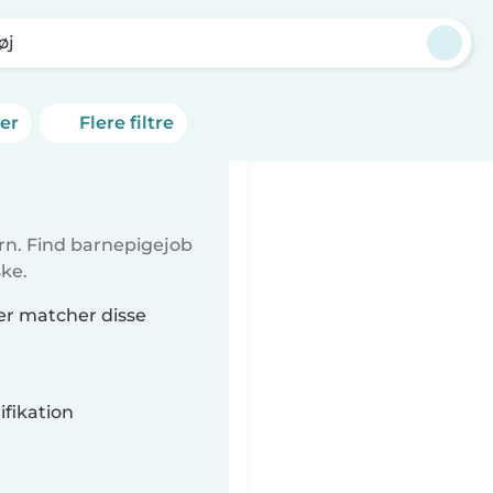
øj
ner
Flere filtre
børn. Find barnepigejob
ke.
der matcher disse
fikation