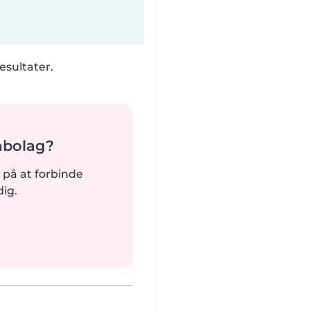
esultater.
abolag?
dt på at forbinde
ig.