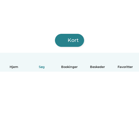
Kort
Hjem
Søg
Bookinger
Beskeder
Favoritter
Dansk
Hvordan det virker
Hjælp
Vilkår og privatliv
Priser
Oplysninger om virksomhed