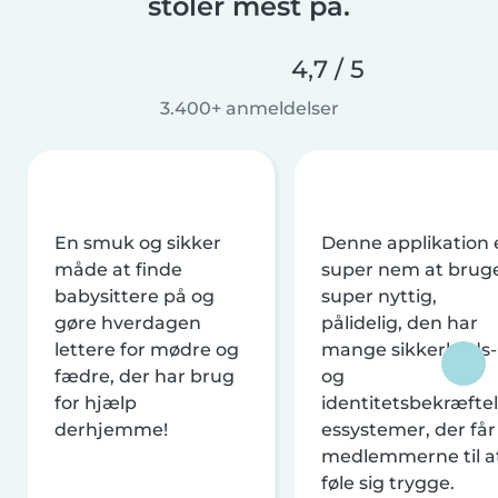
stoler mest på.
4,7 / 5
3.400+ anmeldelser
En smuk og sikker
Denne applikation 
måde at finde
super nem at brug
babysittere på og
super nyttig,
gøre hverdagen
pålidelig, den har
lettere for mødre og
mange sikkerheds-
fædre, der har brug
og
for hjælp
identitetsbekræftel
derhjemme!
essystemer, der får
medlemmerne til a
føle sig trygge.