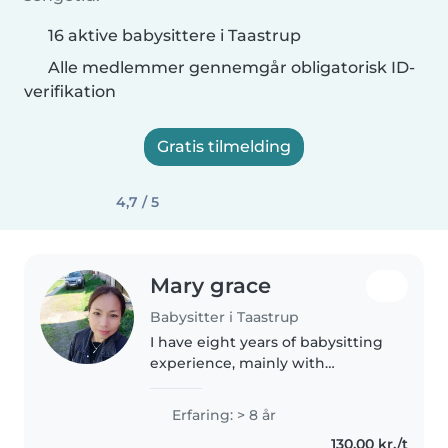
16 aktive babysittere i Taastrup
Alle medlemmer gennemgår obligatorisk ID-
verifikation
Gratis tilmelding
4,7 / 5
Mary grace
Babysitter i Taastrup
I have eight years of babysitting
experience, mainly with
preschoolers. I love sharing
stories, music and fun games
Erfaring: > 8 år
with kids. Comfortable with light
130,00 kr./t
chores and prefer to babysit at..