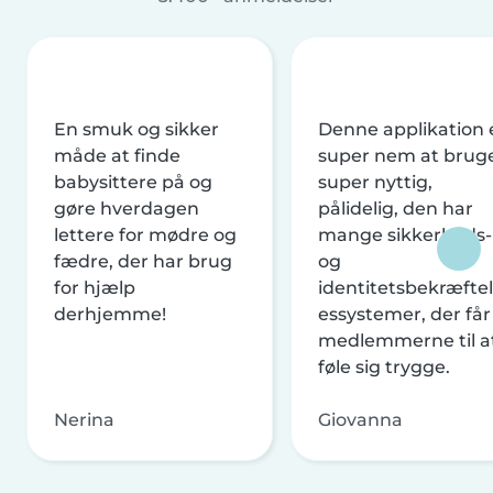
En smuk og sikker
Denne applikation 
måde at finde
super nem at brug
babysittere på og
super nyttig,
gøre hverdagen
pålidelig, den har
lettere for mødre og
mange sikkerheds-
fædre, der har brug
og
for hjælp
identitetsbekræftel
derhjemme!
essystemer, der får
medlemmerne til a
føle sig trygge.
Nerina
Giovanna