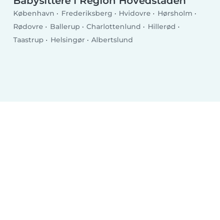
Babysittere i Region Hovedstaden
København
Frederiksberg
Hvidovre
Hørsholm
Rødovre
Ballerup
Charlottenlund
Hillerød
Taastrup
Helsingør
Albertslund