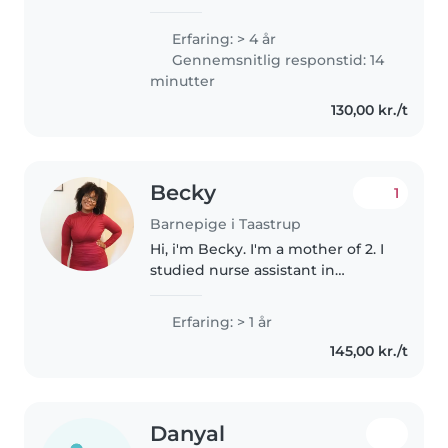
har passet børn i flere år nu i
alderen 3-12 år, og har flere
Erfaring: > 4 år
gange også skulle passe mindre
Gennemsnitlig responstid: 14
fætre og kusiner. Jeg..
minutter
130,00 kr./t
Becky
1
Barnepige i Taastrup
Hi, i'm Becky. I'm a mother of 2. I
studied nurse assistant in
Sweden and worked in hospital
and elderly home. I am new in
Erfaring: > 1 år
Denmark and currently looking
145,00 kr./t
for a job. I am a calm, polite,..
Danyal