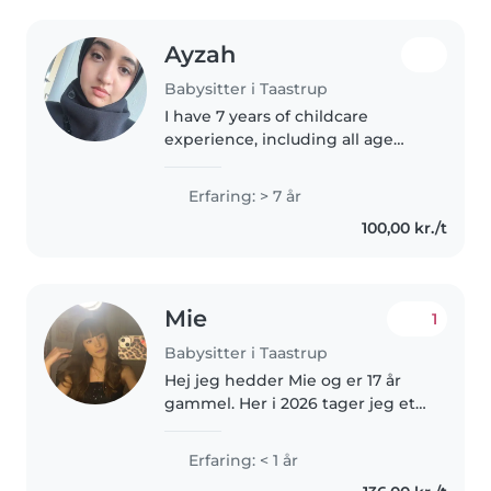
Ayzah
Babysitter i Taastrup
I have 7 years of childcare
experience, including all age
groups from babies to
teenagers. I am first aid certified,
Erfaring: > 7 år
fluent in Danish, English, and
100,00 kr./t
Urdu, and love creative activities..
Mie
1
Babysitter i Taastrup
Hej jeg hedder Mie og er 17 år
gammel. Her i 2026 tager jeg et
sabbatår indtil januar 2027 hvor
jeg starter på en online
Erfaring: < 1 år
pædagog uddanelse. Jeg er en