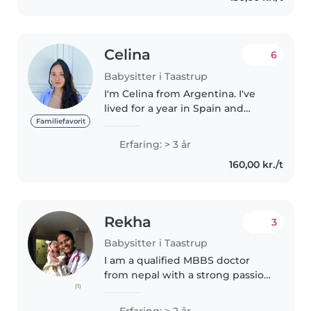
Celina
6
Babysitter i Taastrup
I'm Celina from Argentina. I've
lived for a year in Spain and
worked as a babysitter full time
Familiefavorit
with a 3years old girl. I've been
Erfaring: > 3 år
living in Copenhagen for 4 years
160,00 kr./t
now, and I'm am looking..
Rekha
3
Babysitter i Taastrup
I am a qualified MBBS doctor
from nepal with a strong passion
(1)
for caring for children and
supporting families. My medical