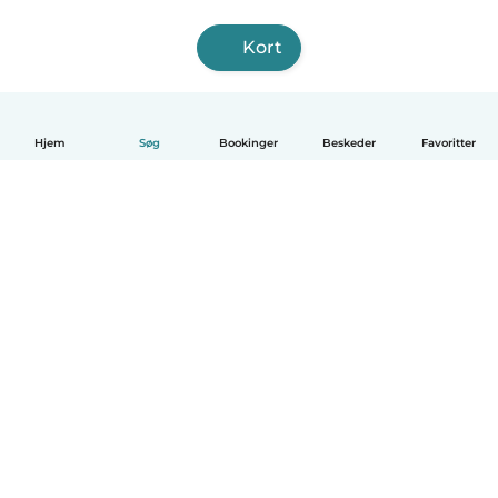
Kort
Hjem
Søg
Bookinger
Beskeder
Favoritter
Dansk
Hvordan det virker
Hjælp
Vilkår og privatliv
Priser
Oplysninger om virksomhed
Babysits for Work
Standarder for fællesskabet