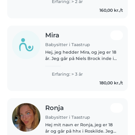
Erfaring: > 2 år
and sister and I adored it. Over
160,00 kr./t
the years I've also..
Mira
Babysitter i Taastrup
Hej, jeg hedder Mira, og jeg er 18
år. Jeg går på Niels Brock inde i
København. Jeg er en varm, rolig
og ansvarlig person, som elsker
Erfaring: > 3 år
at være sammen med børn. Jeg
180,00 kr./t
har passet mine kusiner..
Ronja
Babysitter i Taastrup
Hej mit navn er Ronja, jeg er 18
år og går på hhx i Roskilde. Jeg