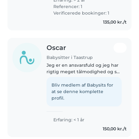
Erfaring: > 2 år
education has given me deep
Referencer: 1
knowledge about child health,..
Verificerede bookinger: 1
135,00 kr./t
Oscar
Babysitter i Taastrup
Jeg er en ansvarsfuld og jeg har
rigtig meget tålmodighed og så
synes jeg det er spænde at
hjælpe folk, jeg er meget kreativ
Bliv medlem af Babysits for
i min fritid, og dyrker sport, og
at se denne komplette
jeg er god til at lave..
profil.
Erfaring: < 1 år
150,00 kr./t