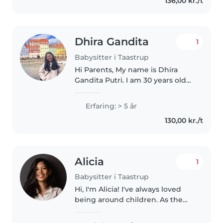
136,00 kr./t
åben og glad person som altid..
Dhira Gandita
1
Babysitter i Taastrup
Hi Parents, My name is Dhira
Gandita Putri. I am 30 years old
and originally from Asia. Before
moving to Denmark, I lived in
Erfaring: > 5 år
Hamburg for four years due to
130,00 kr./t
my husband's job. I have..
Alicia
1
Babysitter i Taastrup
Hi, I'm Alicia! I've always loved
being around children. As the
oldest in my family, I grew up
looking after my little brother