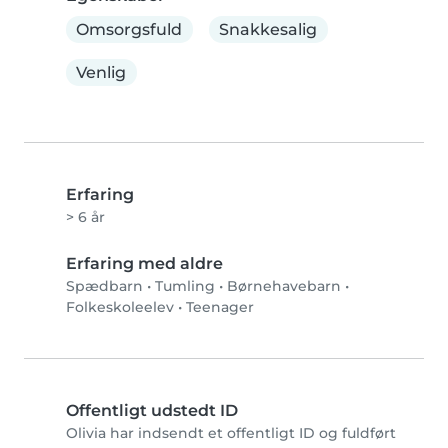
Omsorgsfuld
Snakkesalig
Venlig
Erfaring
> 6 år
Erfaring med aldre
Spædbarn
•
Tumling
•
Børnehavebarn
•
Folkeskoleelev
•
Teenager
Offentligt udstedt ID
Olivia har indsendt et offentligt ID og fuldført