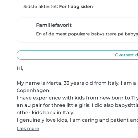
Sidste aktivitet:
For 1 dag siden
Familiefavorit
En af de mest populære babysittere på babysit
Oversæt d
Hi,

My name is Marta, 33 years old from Italy. I am a
Copenhagen.

I have experience with kids from new born to 11 ye
an au pair for three little girls. I did also babys
other kids back in Italy.

I genuinely love kids, I am caring and patient and 
Læs mere