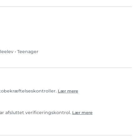
leelev
•
Teenager
otobekræftelseskontroller.
Lær mere
r afsluttet verificeringskontrol.
Lær mere