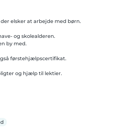
 der elsker at arbejde med børn.

have- og skolealderen.

en by med.

så førstehjælpscertifikat.

ter og hjælp til lektier.

ld