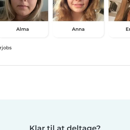
Alma
Anna
E
rjobs
Klar til at deltage?