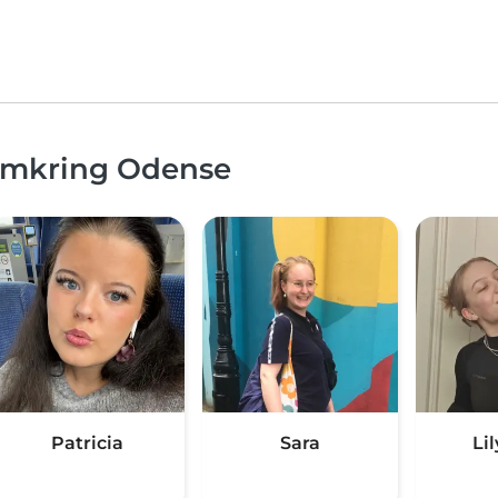
 omkring Odense
Patricia
Sara
Lil