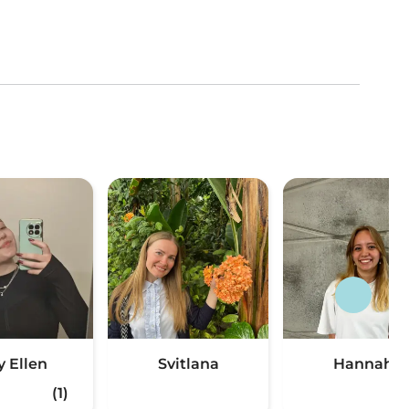
y Ellen
Svitlana
Hannah
(1)