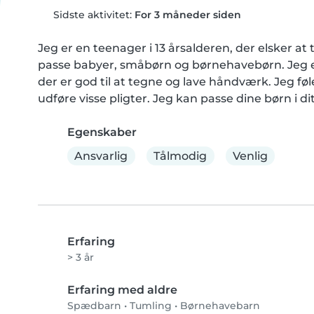
Sidste aktivitet:
For 3 måneder siden
Jeg er en teenager i 13 årsalderen, der elsker at 
passe babyer, småbørn og børnehavebørn. Jeg er
der er god til at tegne og lave håndværk. Jeg fø
udføre visse pligter. Jeg kan passe dine børn i di
Egenskaber
Ansvarlig
Tålmodig
Venlig
Erfaring
> 3 år
Erfaring med aldre
Spædbarn
•
Tumling
•
Børnehavebarn