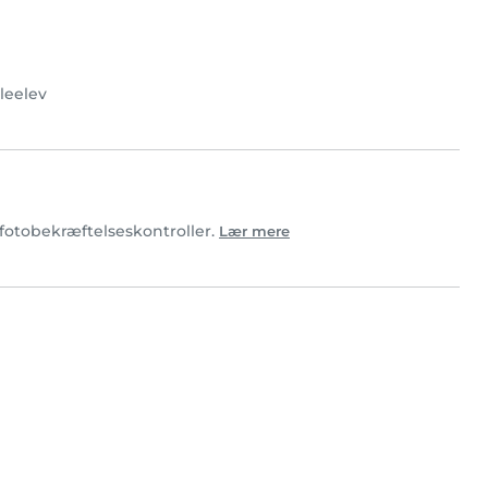
leelev
t fotobekræftelseskontroller.
Lær mere