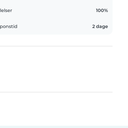
elser
100%
ponstid
2 dage