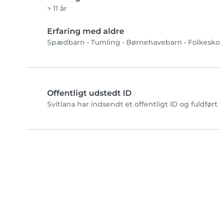
> 11 år
Erfaring med aldre
Spædbarn
•
Tumling
•
Børnehavebarn
•
Folkesko
Offentligt udstedt ID
Svitlana har indsendt et offentligt ID og fuldfør