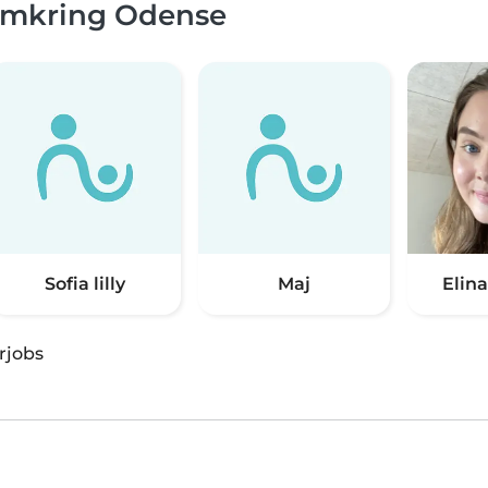
 omkring Odense
Sofia lilly
Maj
Elin
rjobs