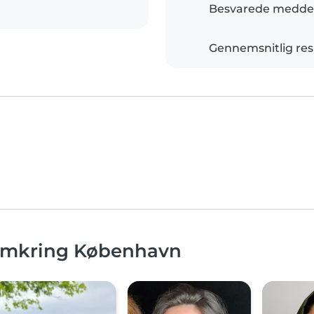
Besvarede meddel
Gennemsnitlig res
 omkring København