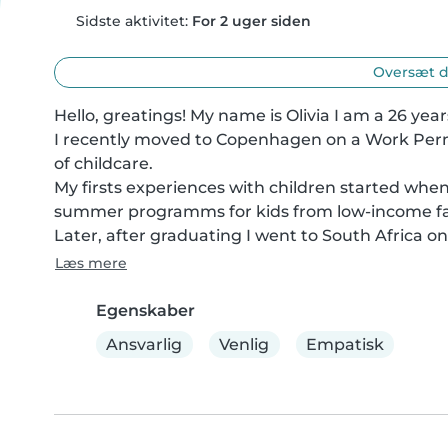
Sidste aktivitet:
For 2 uger siden
Oversæt d
Hello, greatings! My name is Olivia I am a 26 years
I recently moved to Copenhagen on a Work Permi
of childcare.

My firsts experiences with children started when I 
summer programms for kids from low-income fam
Later, after graduating I went to South Africa on
Læs mere
Egenskaber
Ansvarlig
Venlig
Empatisk