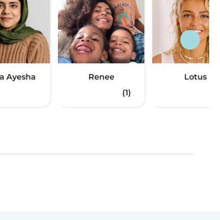
za Ayesha
Renee
Lotus
(1)