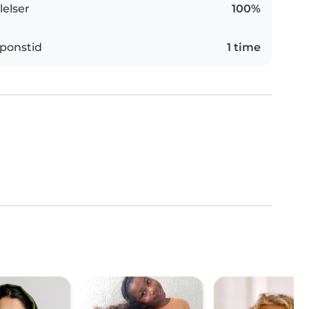
elser
100%
ponstid
1 time