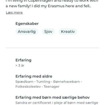
I’m living in Copenhagen and ready to work with 
a new family! I did my Erasmus here and fell..
Læs mere
Egenskaber
Ansvarlig
Sjov
Kreativ
Erfaring
> 3 år
Erfaring med aldre
Spædbarn
•
Tumling
•
Børnehavebarn
•
Folkeskoleelev
•
Teenager
Erfaring med børn med særlige behov
Sandra er certificeret i pleje af børn med særlige