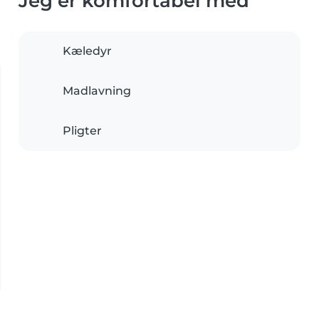
Jeg er komfortabel med
Kæledyr
Madlavning
Pligter