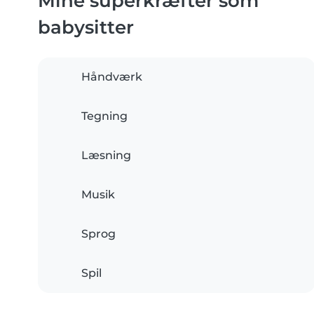
Mine superkræfter som
babysitter
Håndværk
Tegning
Læsning
Musik
Sprog
Spil