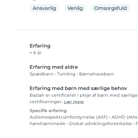
Ansvarlig
Venlig
Omsorgsfuld
Erfaring
> 6 år
Erfaring med aldre
Spædbarn
•
Tumling
•
Børnehavebarn
Erfaring med børn med særlige behov
Bazlah er certificeret i pleje af børn med særlig
certificeringer.
Lær mere
Specifik erfaring
Autismespektrumforstyrrelse (ASF)
•
ADHD (Atten
hørehæmmede
•
Global udviklingsforsinkelse
•
F