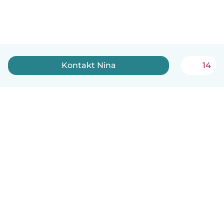
Kontakt Nina
14
Dansk
Hvordan det virker
Hjælp
Vilkår og privatliv
Priser
Oplysninger om virksomhed