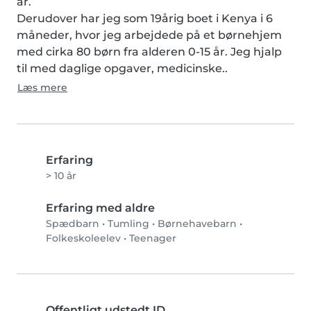
år.

Derudover har jeg som 19årig boet i Kenya i 6 
måneder, hvor jeg arbejdede på et børnehjem 
med cirka 80 børn fra alderen 0-15 år. Jeg hjalp 
til med daglige opgaver, medicinske..
Læs mere
Erfaring
> 10 år
Erfaring med aldre
Spædbarn
•
Tumling
•
Børnehavebarn
•
Folkeskoleelev
•
Teenager
Offentligt udstedt ID