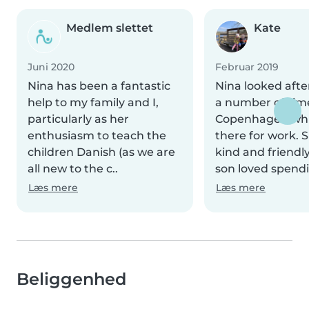
Medlem slettet
Kate
Juni 2020
Februar 2019
Nina has been a fantastic
Nina looked aft
help to my family and I,
a number of time
particularly as her
Copenhagen whil
enthusiasm to teach the
there for work. 
children Danish (as we are
kind and friendl
all new to the c..
son loved spendi.
Læs mere
Læs mere
Beliggenhed