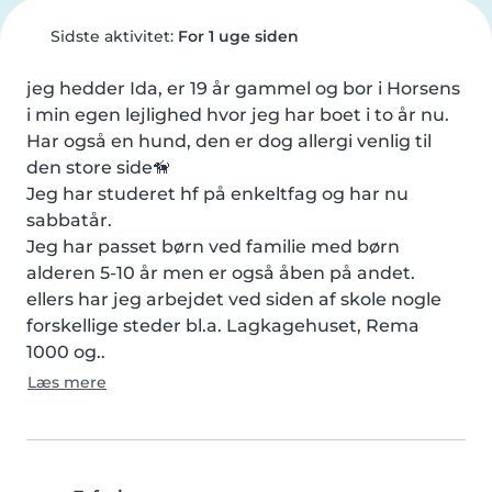
Sidste aktivitet:
For 1 uge siden
jeg hedder Ida, er 19 år gammel og bor i Horsens 
i min egen lejlighed hvor jeg har boet i to år nu. 
Har også en hund, den er dog allergi venlig til 
den store side🦮

Jeg har studeret hf på enkeltfag og har nu 
sabbatår.

Jeg har passet børn ved familie med børn 
alderen 5-10 år men er også åben på andet.

ellers har jeg arbejdet ved siden af skole nogle 
forskellige steder bl.a. Lagkagehuset, Rema 
1000 og..
Læs mere