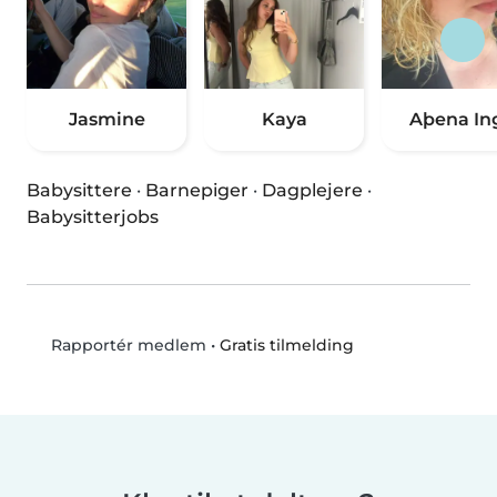
Jasmine
Kaya
Aþena In
Babysittere
·
Barnepiger
·
Dagplejere
·
Babysitterjobs
•
Gratis tilmelding
Rapportér medlem