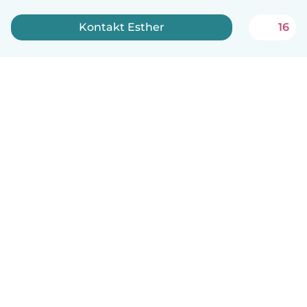
Kontakt Esther
16
Dansk
Hvordan det virker
Hjælp
Vilkår og privatliv
Priser
Oplysninger om virksomhed
Babysits for Work
Standarder for fællesskabet