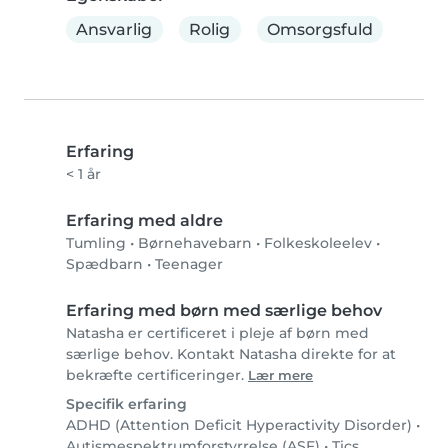
Ansvarlig
Rolig
Omsorgsfuld
Erfaring
< 1 år
Erfaring med aldre
Tumling
•
Børnehavebarn
•
Folkeskoleelev
•
Spædbarn
•
Teenager
Erfaring med børn med særlige behov
Natasha er certificeret i pleje af børn med
særlige behov. Kontakt Natasha direkte for at
bekræfte certificeringer.
Lær mere
Specifik erfaring
ADHD (Attention Deficit Hyperactivity Disorder)
•
Autismespektrumforstyrrelse (ASF)
•
Tics