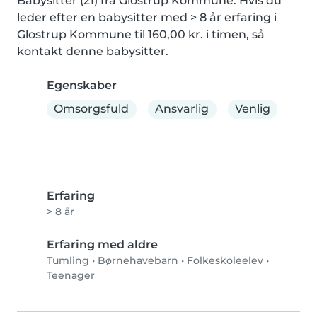
Babysitter (21) fra Glostrup Kommune. Hvis du 
leder efter en babysitter med > 8 år erfaring i 
Glostrup Kommune til 160,00 kr. i timen, så 
kontakt denne babysitter.
Egenskaber
Omsorgsfuld
Ansvarlig
Venlig
Erfaring
> 8 år
Erfaring med aldre
Tumling
•
Børnehavebarn
•
Folkeskoleelev
•
Teenager