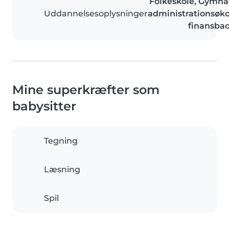
Folkeskole, Gymna
Uddannelsesoplysninger
administrationsøk
finansbac
Mine superkræfter som
babysitter
Tegning
Læsning
Spil