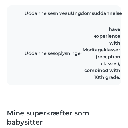
Uddannelsesniveau
Ungdomsuddannelse
I have
experience
with
Modtageklasser
Uddannelsesoplysninger
(reception
classes),
combined with
10th grade.
Mine superkræfter som
babysitter