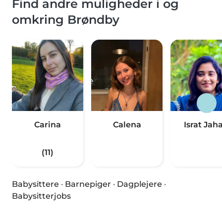
Find andre muligheder i og
omkring Brøndby
Carina
Calena
Israt Jah
(11)
Babysittere
·
Barnepiger
·
Dagplejere
·
Babysitterjobs