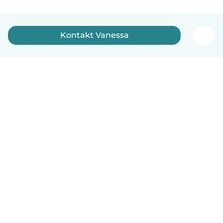
Kontakt Vanessa
Dansk
Hvordan det virker
Hjælp
Vilkår og privatliv
Priser
Oplysninger om virksomhed
Babysits for Work
Standarder for fællesskabet