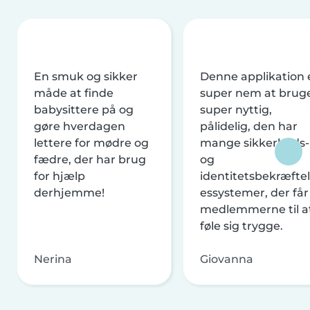
En smuk og sikker
Denne applikation 
måde at finde
super nem at brug
babysittere på og
super nyttig,
gøre hverdagen
pålidelig, den har
lettere for mødre og
mange sikkerheds-
fædre, der har brug
og
for hjælp
identitetsbekræftel
derhjemme!
essystemer, der får
medlemmerne til a
føle sig trygge.
Nerina
Giovanna