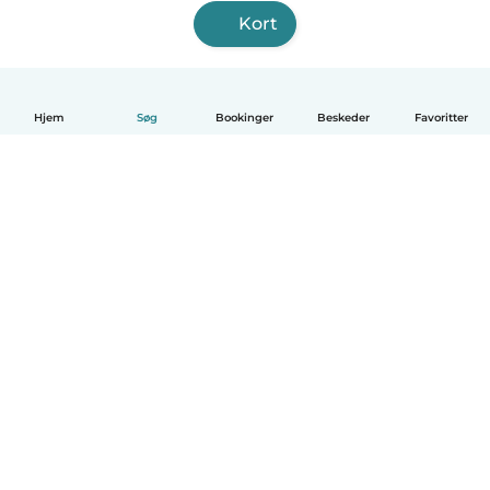
Kort
Hjem
Søg
Bookinger
Beskeder
Favoritter
Dansk
Hvordan det virker
Hjælp
Vilkår og privatliv
Priser
Oplysninger om virksomhed
Babysits for Work
Standarder for fællesskabet