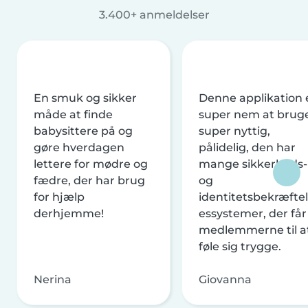
3.400+ anmeldelser
En smuk og sikker
Denne applikation 
måde at finde
super nem at brug
babysittere på og
super nyttig,
gøre hverdagen
pålidelig, den har
lettere for mødre og
mange sikkerheds-
fædre, der har brug
og
for hjælp
identitetsbekræftel
derhjemme!
essystemer, der får
medlemmerne til a
føle sig trygge.
Nerina
Giovanna