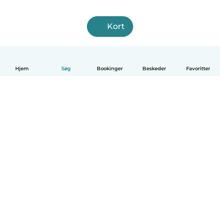
Kort
Hjem
Søg
Bookinger
Beskeder
Favoritter
Dansk
Hvordan det virker
Hjælp
Vilkår og privatliv
Priser
Oplysninger om virksomhed
Babysits for Work
Standarder for fællesskabet