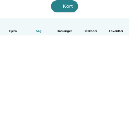
Kort
Hjem
Søg
Bookinger
Beskeder
Favoritter
Dansk
Hvordan det virker
Hjælp
Vilkår og privatliv
Priser
Oplysninger om virksomhed
Babysits for Work
Standarder for fællesskabet