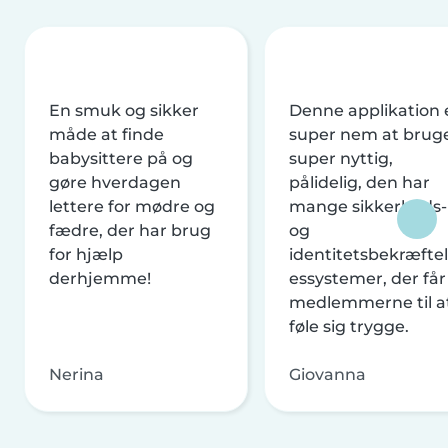
En smuk og sikker
Denne applikation 
måde at finde
super nem at brug
babysittere på og
super nyttig,
gøre hverdagen
pålidelig, den har
lettere for mødre og
mange sikkerheds-
fædre, der har brug
og
for hjælp
identitetsbekræftel
derhjemme!
essystemer, der får
medlemmerne til a
føle sig trygge.
Nerina
Giovanna