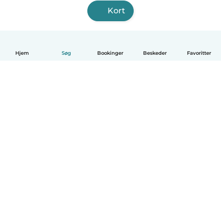
Kort
Hjem
Søg
Bookinger
Beskeder
Favoritter
Dansk
Hvordan det virker
Hjælp
Vilkår og privatliv
Priser
Oplysninger om virksomhed
Babysits for Work
Standarder for fællesskabet