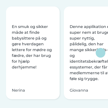
En smuk og sikker
Denne applikation 
måde at finde
super nem at brug
babysittere på og
super nyttig,
gøre hverdagen
pålidelig, den har
lettere for mødre og
mange sikkerheds-
fædre, der har brug
og
for hjælp
identitetsbekræftel
derhjemme!
essystemer, der får
medlemmerne til a
føle sig trygge.
Nerina
Giovanna