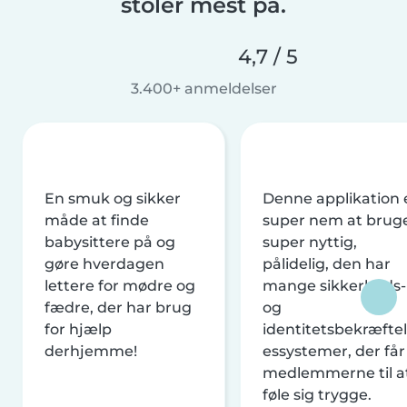
stoler mest på.
4,7 / 5
3.400+ anmeldelser
En smuk og sikker
Denne applikation 
måde at finde
super nem at brug
babysittere på og
super nyttig,
gøre hverdagen
pålidelig, den har
lettere for mødre og
mange sikkerheds-
fædre, der har brug
og
for hjælp
identitetsbekræftel
derhjemme!
essystemer, der får
medlemmerne til a
føle sig trygge.