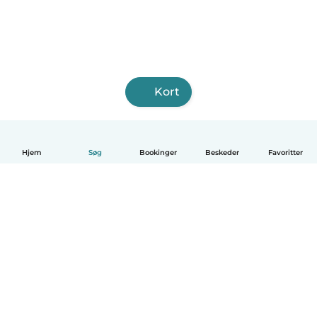
Kort
Hjem
Søg
Bookinger
Beskeder
Favoritter
Dansk
Hvordan det virker
Hjælp
Vilkår og privatliv
Priser
Oplysninger om virksomhed