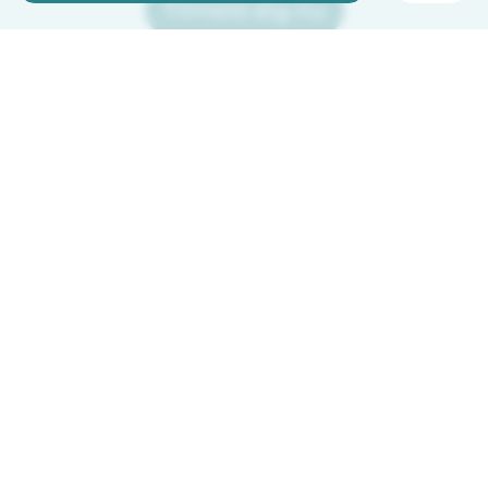
Tilmeld dig nu
Babysits er gratis for babysittere!
Dansk
Hvordan det virker
Hjælp
Vilkår og privatliv
Priser
Oplysninger om virksomhed
Babysits for Work
Standarder for fællesskabet
© Babysits B.V.