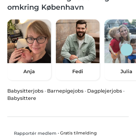
omkring København
Anja
Fedi
Julia
Babysitterjobs
·
Barnepigejobs
·
Dagplejerjobs
·
Babysittere
•
Gratis tilmelding
Rapportér medlem