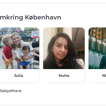
 omkring København
Julia
Nuha
N
Babysittere