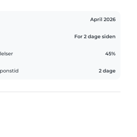
April 2026
For 2 dage siden
elser
45%
ponstid
2 dage