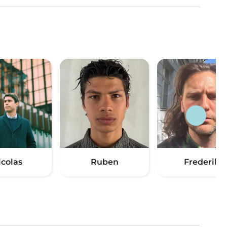
icolas
Ruben
Frederik