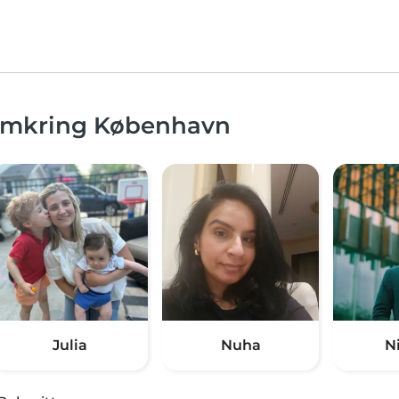
 omkring København
Julia
Nuha
N