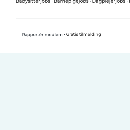
Babysitterjobs
·
Barnepigejobs
·
Dagplejerjobs
·
•
Gratis tilmelding
Rapportér medlem