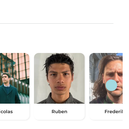
icolas
Ruben
Frederik